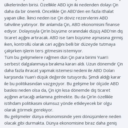
ülkelerinden birisi. Özellikle ABD için iki nedenden dolayı Çin
daha da bir önemli. Öncelikle Çin ABD’den en fazla ithalat
yapan ülke. İkinci neden ise Çin döviz rezervlerini ABD
tahviline yatırıyor. Bir anlamda Çin, ABD ekonomisini finanse
ediyor. Dolayısıyla Çin’in büyüme oranındaki düşüş ABD’nin dış
ticaret açığını artıracak. ABD ise tam büyüme aşmasına girmiş
iken, kontrollü olarak cari açığını belli bir düzeyde tutmaya
çalışırken işlerin ters gitmesini istemiyor.
Tüm bu gelişmelere rağmen dün Çin para birimi Yuan’ı
serbest dalgalanmaya bırakma kararı aldı. Uzun dönemdir Çin
daha fazla ihracat yapmak istemesi nedeni ile ABD Doları
karşısında Yuan’ı düşük değerde tutuyordu. Şimdi aldığı karar
ile bu politikasından vazgeçiyor. Bu gelişime bir ölçüde ABD
baskısı neden olsa da, Çin için kısa dönemde dış ticaret
açığının artacağı anlamına gelmekte. Bu da Çin’in özellikle
istihdam politikasını olumsuz yönde etkileyecek bir olgu
olarak görmek gerekiyor.
Bu gelişmeler dünya ekonomisinde yeni dönüşümlere neden
olacak gibi durmakta. Dünya ekonomisine biraz daha geniş