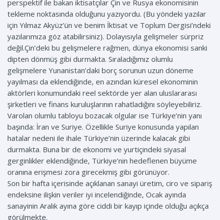
perspektif ile bakan iktisatçılar Çin ve Rusya ekonomisinin
tekleme noktasında olduğunu yazıyordu. (Bu yöndeki yazılar
için Yılmaz Akyüz’ün ve benim İktisat ve Toplum Dergisi’ndeki
yazılarımıza göz atabilirsiniz). Dolayısıyla gelişmeler sürpriz
değil.Çin’deki bu gelişmelere rağmen, dünya ekonomisi sanki
dipten dönmüş gibi durmakta. Sıraladığımız olumlu
gelişmelere Yunanistan’daki borç sorunun uzun döneme
yayılması da eklendiğinde, en azından küresel ekonominin
aktörleri konumundaki reel sektörde yer alan uluslararası
şirketleri ve finans kuruluşlarının rahatladığını söyleyebiliriz.
Varolan olumlu tabloyu bozacak olgular ise Türkiye’nin yanı
başında: İran ve Suriye. Özellikle Suriye konusunda yapılan
hatalar nedeni ile ihale Türkiye’nin üzerinde kalacak gibi
durmakta. Buna bir de ekonomi ve yurtiçindeki siyasal
gerginlikler eklendiğinde, Türkiye’nin hedeflenen büyüme
oranına erişmesi zora girecekmiş gibi görünüyor.
Son bir hafta içerisinde açıklanan sanayi üretim, ciro ve sipariş
endeksine ilişkin veriler iyi incelendiğinde, Ocak ayında
sanayinin Aralık ayına göre ciddi bir kayıp içinde olduğu açıkça
görülmekte.