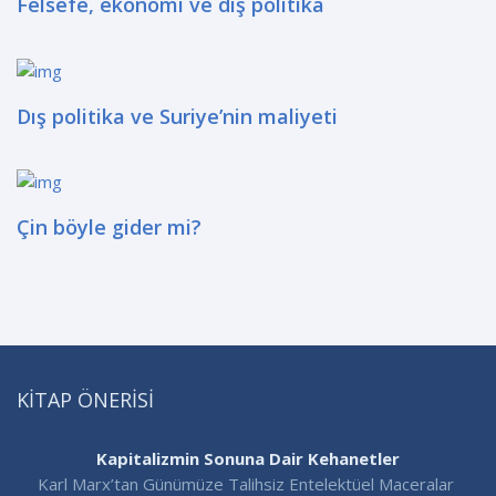
Felsefe, ekonomi ve dış politika
Dış politika ve Suriye’nin maliyeti
Çin böyle gider mi?
KITAP ÖNERISI
Kapitalizmin Sonuna Dair Kehanetler
Karl Marx’tan Günümüze Talihsiz Entelektüel Maceralar